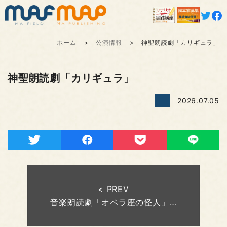
ホーム
公演情報
神聖朗読劇「カリギュラ」
神聖朗読劇「カリギュラ」
2026.07.05
< PREV
音楽朗読劇「オペラ座の怪人」…