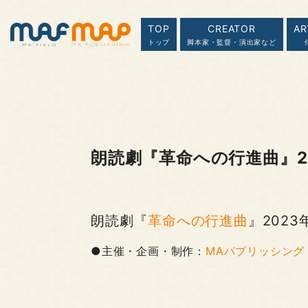
TOP
CREATOR
AR
トップ
脚本家・監督・演出家など
朗読劇『革命への行進曲』20
朗読劇『
革命への行進曲
』202
●主催・企画・制作：
MAパブリッシング