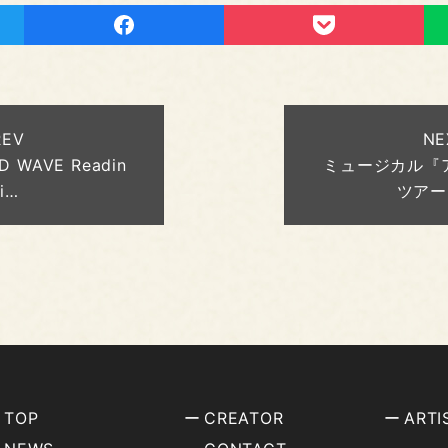
REV
NE
D WAVE Readin
ミュージカル『ア
i…
ツアー
TOP
CREATOR
ARTI