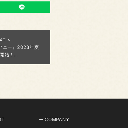
XT >
ニー』2023年夏
開始！…
ST
COMPANY