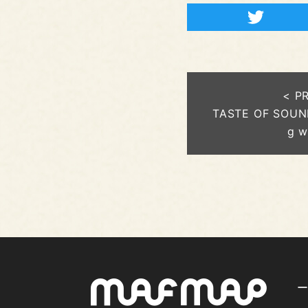
< P
TASTE OF SOUN
g w