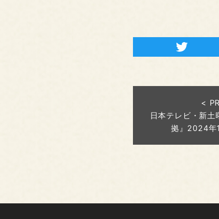
< P
日本テレビ・新土
拠』2024年