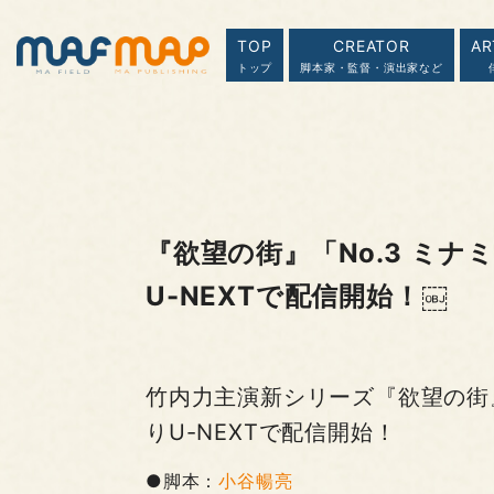
TOP
CREATOR
AR
トップ
脚本家・監督・演出家など
『欲望の街』「No.3 ミナミ
U-NEXTで配信開始！￼
竹内力主演新シリーズ『欲望の街
りU-NEXTで配信開始！
●脚本：
小谷暢亮