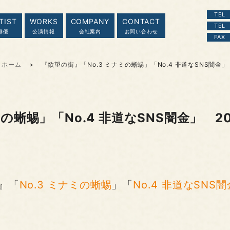
TEL
TIST
WORKS
COMPANY
CONTACT
TEL
俳優
公演情報
会社案内
お問い合わせ
FAX
ホーム
『欲望の街』「No.3 ミナミの蜥蜴」「No.4 非道なSNS闇金」
の蜥蜴」「No.4 非道なSNS闇金」 2
』「
No.3 ミナミの蜥蜴
」「
No.4 非道なSNS闇