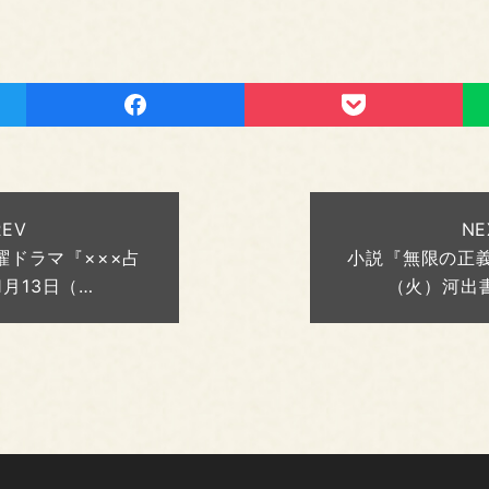
REV
NE
曜ドラマ『×××占
小説『無限の正義』
1月13日（…
（火）河出